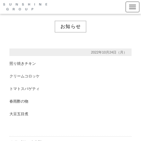
Togg
お知らせ
2022年10月24日（月）
照り焼きチキン
クリームコロッケ
トマトスパゲティ
春雨酢の物
大豆五目煮