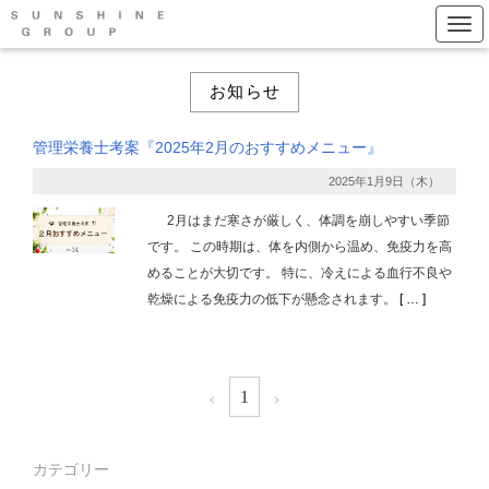
Togg
お知らせ
管理栄養士考案『2025年2月のおすすめメニュー』
2025年1月9日（木）
2月はまだ寒さが厳しく、体調を崩しやすい季節
です。 この時期は、体を内側から温め、免疫力を高
めることが大切です。 特に、冷えによる血行不良や
乾燥による免疫力の低下が懸念されます。
[ … ]
‹
›
1
カテゴリー