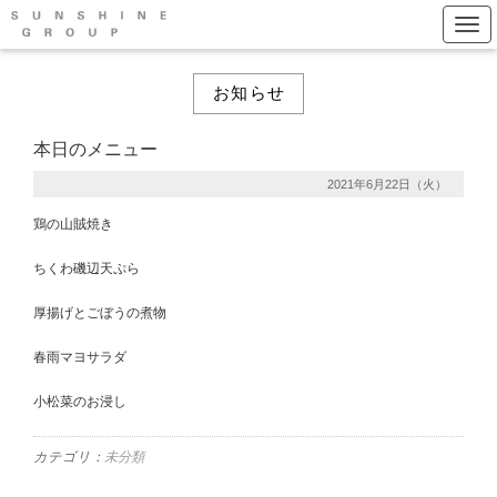
Togg
お知らせ
本日のメニュー
2021年6月22日（火）
鶏の山賊焼き
ちくわ磯辺天ぷら
厚揚げとごぼうの煮物
春雨マヨサラダ
小松菜のお浸し
カテゴリ：
未分類