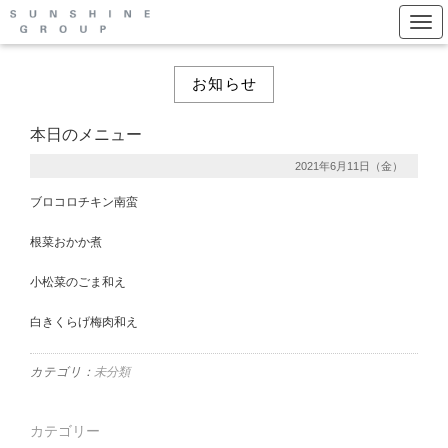
Togg
お知らせ
本日のメニュー
2021年6月11日（金）
ブロコロチキン南蛮
根菜おかか煮
小松菜のごま和え
白きくらげ梅肉和え
カテゴリ：
未分類
カテゴリー