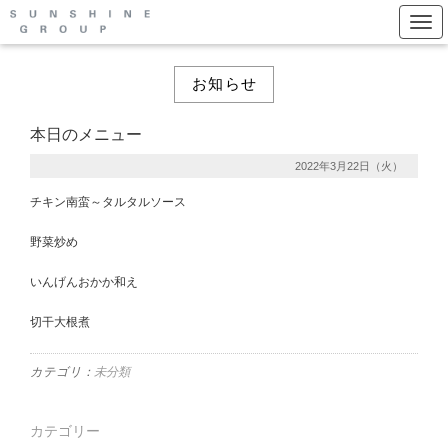
Togg
お知らせ
本日のメニュー
2022年3月22日（火）
チキン南蛮～タルタルソース
野菜炒め
いんげんおかか和え
切干大根煮
カテゴリ：
未分類
カテゴリー