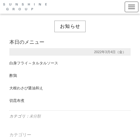
Togg
お知らせ
本日のメニュー
2022年3月4日（金）
白身フライ～タルタルソース
酢鶏
大根わさび醤油和え
切昆布煮
カテゴリ：
未分類
カテゴリー