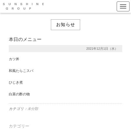
Togg
お知らせ
本日のメニュー
2021年12月1日（水）
カツ丼
和風たらこスパ
ひじき煮
白菜の酢の物
カテゴリ：
未分類
カテゴリー