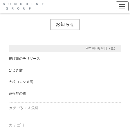
Togg
お知らせ
2023年3月10日（金）
揚げ鶏のチリソース
ひじき煮
大根コンソメ煮
蓮根酢の物
カテゴリ：
未分類
カテゴリー