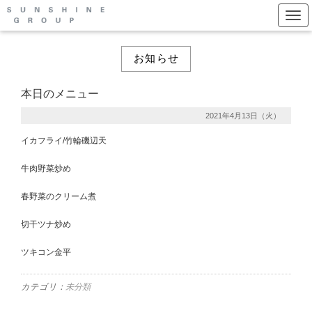
Togg
お知らせ
本日のメニュー
2021年4月13日（火）
イカフライ/竹輪磯辺天
牛肉野菜炒め
春野菜のクリーム煮
切干ツナ炒め
ツキコン金平
カテゴリ：
未分類